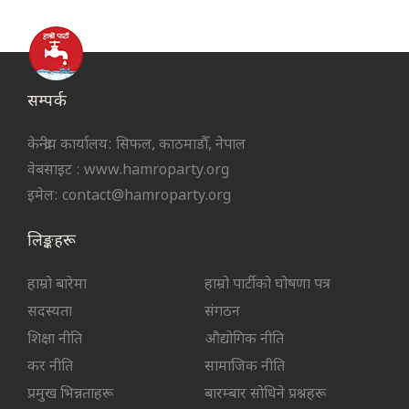
सम्पर्क
केन्द्रीय कार्यालय: सिफल, काठमाडौँ, नेपाल
वेबसाइट : www.hamroparty.org
इमेल: contact@hamroparty.org
लिङ्कहरू
हाम्रो बारेमा
हाम्रो पार्टीको घोषणा पत्र
सदस्यता
संगठन
शिक्षा नीति
औद्योगिक नीति
कर नीति
सामाजिक नीति
प्रमुख भिन्नताहरू
बारम्बार सोधिने प्रश्नहरू