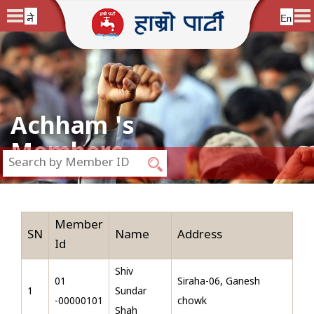
Achham 's
Members
Member
SN
Name
Address
Id
Shiv
01
Siraha-06, Ganesh
1
Sundar
-00000101
chowk
Shah