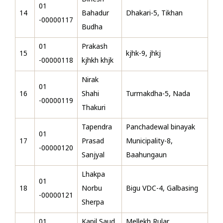
01
14
Bahadur
Dhakari-5, Tikhan
-00000117
Budha
01
Prakash
15
kjhk-9, jhkj
-00000118
kjhkh khjk
Nirak
01
16
Shahi
Turmakdha-5, Nada
-00000119
Thakuri
Tapendra
Panchadewal binayak
01
17
Prasad
Municipality-8,
-00000120
Sanjyal
Baahungaun
Lhakpa
01
18
Norbu
Bigu VDC-4, Galbasing
-00000121
Sherpa
01
Kapil Saud
Mellekh Rular