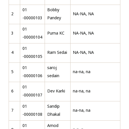
01
Bobby
2
NA-NA, NA
-00000103
Pandey
01
3
Purna KC
NA-NA, NA
-00000104
01
4
Ram Sedai
NA-NA, NA
-00000105
01
saroj
5
na-na, na
-00000106
sedain
01
6
Dev Karki
na-na, na
-00000107
01
Sandip
7
na-na, na
-00000108
Dhakal
01
Amod