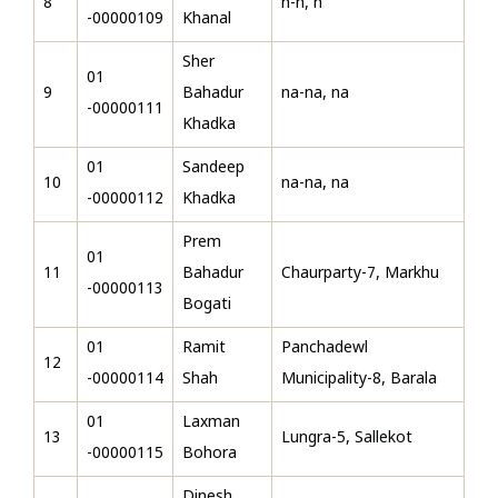
8
n-n, n
-00000109
Khanal
Sher
01
9
Bahadur
na-na, na
-00000111
Khadka
01
Sandeep
10
na-na, na
-00000112
Khadka
Prem
01
11
Bahadur
Chaurparty-7, Markhu
-00000113
Bogati
01
Ramit
Panchadewl
12
-00000114
Shah
Municipality-8, Barala
01
Laxman
13
Lungra-5, Sallekot
-00000115
Bohora
Dinesh