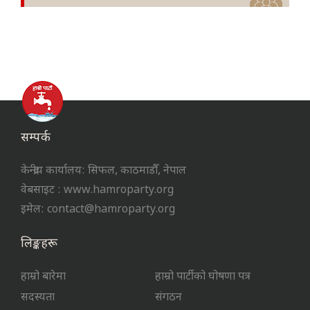
सम्पर्क
केन्द्रीय कार्यालय: सिफल, काठमाडौँ, नेपाल
वेबसाइट : www.hamroparty.org
इमेल: contact@hamroparty.org
लिङ्कहरू
हाम्रो बारेमा
हाम्रो पार्टीको घोषणा पत्र
सदस्यता
संगठन